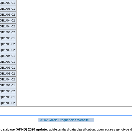
QB1*03:01
QB1*05:01
QB1*03:02
QB1*04:02
QB1*04:02
QB1*03:02
QB1*03:01
QB1*03:02
QB1*03:02
QB1*05:01
QB1*03:01
QB1*03:01
QB1*03:02
QB1*04:02
QB1*03:01
QB1*03:02
QB1*03:01
QB1*03:02
©2026 Allele Frequencies Website.
t database (AFND) 2020 update:
gold-standard data classification, open access genotype 