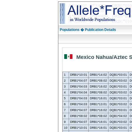
Populations � Publication Details
Mexico Nahua/Aztec S
1
DRB1*10:01
DRB1*14:02
DQB1*03:01
D
2
DRB1*04:07
DRB1*08:02
DQB1*03:02
D
3
DRB1*04:03
DRB1*16:02
DQB1*03:01
D
4
DRB1*04:04
DRB1*08:02
DQB1*03:02
D
5
DRB1*04:03
DRB1*16:01
DQB1*03:01
D
6
DRB1*04:03
DRB1*13:01
DQB1*03:02
D
7
DRB1*04:07
DRB1*16:02
DQB1*03:01
D
8
DRB1*08:02
DRB1*08:02
DQB1*04:02
D
9
DRB1*04:07
DRB1*16:01
DQB1*03:02
D
10
DRB1*10:01
DRB1*16:01
DQB1*03:01
D