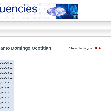
anto Domingo Ocotitlan
HLA
Polymorphic Region:
QB1*05:01
QB1*03:01
QB1*03:02
QB1*04:02
QB1*03:02
QB1*06:07
QB1*03:02
QB1*04:02
QB1*03:01
QB1*05:01