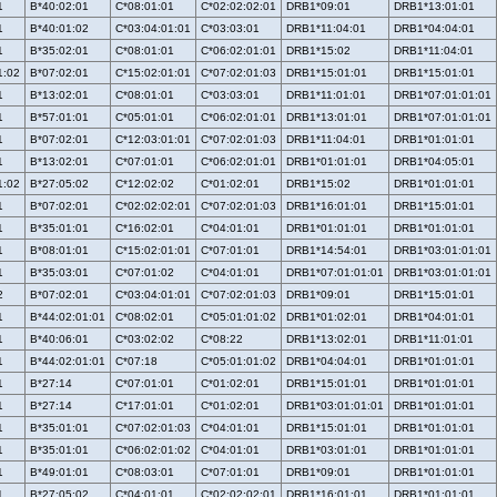
1
B*40:02:01
C*08:01:01
C*02:02:02:01
DRB1*09:01
DRB1*13:01:01
1
B*40:01:02
C*03:04:01:01
C*03:03:01
DRB1*11:04:01
DRB1*04:04:01
1
B*35:02:01
C*08:01:01
C*06:02:01:01
DRB1*15:02
DRB1*11:04:01
1:02
B*07:02:01
C*15:02:01:01
C*07:02:01:03
DRB1*15:01:01
DRB1*15:01:01
1
B*13:02:01
C*08:01:01
C*03:03:01
DRB1*11:01:01
DRB1*07:01:01:01
1
B*57:01:01
C*05:01:01
C*06:02:01:01
DRB1*13:01:01
DRB1*07:01:01:01
1
B*07:02:01
C*12:03:01:01
C*07:02:01:03
DRB1*11:04:01
DRB1*01:01:01
1
B*13:02:01
C*07:01:01
C*06:02:01:01
DRB1*01:01:01
DRB1*04:05:01
1:02
B*27:05:02
C*12:02:02
C*01:02:01
DRB1*15:02
DRB1*01:01:01
1
B*07:02:01
C*02:02:02:01
C*07:02:01:03
DRB1*16:01:01
DRB1*15:01:01
1
B*35:01:01
C*16:02:01
C*04:01:01
DRB1*01:01:01
DRB1*01:01:01
1
B*08:01:01
C*15:02:01:01
C*07:01:01
DRB1*14:54:01
DRB1*03:01:01:01
1
B*35:03:01
C*07:01:02
C*04:01:01
DRB1*07:01:01:01
DRB1*03:01:01:01
2
B*07:02:01
C*03:04:01:01
C*07:02:01:03
DRB1*09:01
DRB1*15:01:01
1
B*44:02:01:01
C*08:02:01
C*05:01:01:02
DRB1*01:02:01
DRB1*04:01:01
1
B*40:06:01
C*03:02:02
C*08:22
DRB1*13:02:01
DRB1*11:01:01
1
B*44:02:01:01
C*07:18
C*05:01:01:02
DRB1*04:04:01
DRB1*01:01:01
1
B*27:14
C*07:01:01
C*01:02:01
DRB1*15:01:01
DRB1*01:01:01
1
B*27:14
C*17:01:01
C*01:02:01
DRB1*03:01:01:01
DRB1*01:01:01
1
B*35:01:01
C*07:02:01:03
C*04:01:01
DRB1*15:01:01
DRB1*01:01:01
1
B*35:01:01
C*06:02:01:02
C*04:01:01
DRB1*03:01:01
DRB1*01:01:01
1
B*49:01:01
C*08:03:01
C*07:01:01
DRB1*09:01
DRB1*01:01:01
1
B*27:05:02
C*04:01:01
C*02:02:02:01
DRB1*16:01:01
DRB1*01:01:01