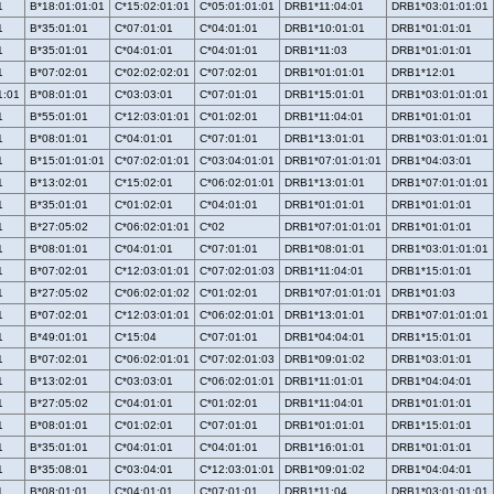
1
B*18:01:01:01
C*15:02:01:01
C*05:01:01:01
DRB1*11:04:01
DRB1*03:01:01:01
1
B*35:01:01
C*07:01:01
C*04:01:01
DRB1*10:01:01
DRB1*01:01:01
1
B*35:01:01
C*04:01:01
C*04:01:01
DRB1*11:03
DRB1*01:01:01
1
B*07:02:01
C*02:02:02:01
C*07:02:01
DRB1*01:01:01
DRB1*12:01
1:01
B*08:01:01
C*03:03:01
C*07:01:01
DRB1*15:01:01
DRB1*03:01:01:01
1
B*55:01:01
C*12:03:01:01
C*01:02:01
DRB1*11:04:01
DRB1*01:01:01
1
B*08:01:01
C*04:01:01
C*07:01:01
DRB1*13:01:01
DRB1*03:01:01:01
1
B*15:01:01:01
C*07:02:01:01
C*03:04:01:01
DRB1*07:01:01:01
DRB1*04:03:01
1
B*13:02:01
C*15:02:01
C*06:02:01:01
DRB1*13:01:01
DRB1*07:01:01:01
1
B*35:01:01
C*01:02:01
C*04:01:01
DRB1*01:01:01
DRB1*01:01:01
1
B*27:05:02
C*06:02:01:01
C*02
DRB1*07:01:01:01
DRB1*01:01:01
1
B*08:01:01
C*04:01:01
C*07:01:01
DRB1*08:01:01
DRB1*03:01:01:01
1
B*07:02:01
C*12:03:01:01
C*07:02:01:03
DRB1*11:04:01
DRB1*15:01:01
1
B*27:05:02
C*06:02:01:02
C*01:02:01
DRB1*07:01:01:01
DRB1*01:03
1
B*07:02:01
C*12:03:01:01
C*06:02:01:01
DRB1*13:01:01
DRB1*07:01:01:01
1
B*49:01:01
C*15:04
C*07:01:01
DRB1*04:04:01
DRB1*15:01:01
1
B*07:02:01
C*06:02:01:01
C*07:02:01:03
DRB1*09:01:02
DRB1*03:01:01
1
B*13:02:01
C*03:03:01
C*06:02:01:01
DRB1*11:01:01
DRB1*04:04:01
1
B*27:05:02
C*04:01:01
C*01:02:01
DRB1*11:04:01
DRB1*01:01:01
1
B*08:01:01
C*01:02:01
C*07:01:01
DRB1*01:01:01
DRB1*15:01:01
1
B*35:01:01
C*04:01:01
C*04:01:01
DRB1*16:01:01
DRB1*01:01:01
1
B*35:08:01
C*03:04:01
C*12:03:01:01
DRB1*09:01:02
DRB1*04:04:01
1
B*08:01:01
C*04:01:01
C*07:01:01
DRB1*11:04
DRB1*03:01:01:01