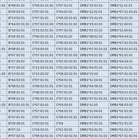
1:01
B*49:01:01
C*05:01:01:02
C*07:01:01
DRB1*15:01:01
DRB1*11:01:01
1
B*35:03:01
C*07:01:01
C*04:01:01
DRB1*11:01:01
DRB1*07:01:01:01
1
B*13:02:01
C*07:01:01
C*06:02:01:01
DRB1*15:01:01
DRB1*03:01:01
1
B*44:02:01:01
C*07:02:01:03
C*05:01:01:02
DRB1*15:01:01
DRB1*11:04:01
1
B*18:01:01
C*15:02:01:01
C*07:01:01
DRB1*01:01:01
DRB1*11:04:01
1
B*35:02:01
C*06:02:01:01
C*04:01:01
DRB1*08:01:01
DRB1*04:04:01
1
B*13:02:01
C*07:01:01
C*06:02:01:01
DRB1*11:04:01
DRB1*07:01:01:01
1:01
B*08:01:01
C*16:04:01
C*07:01:01
DRB1*07:01:01:01
DRB1*03:01:01:01
1
B*07:02:01
C*07:02:01:01
C*07:02:01:03
DRB1*03:01:02
DRB1*01:01:01
1
B*27:05:02
C*06:02:01:01
C*02:02:02:01
DRB1*07:01:01:01
DRB1*04:04:01
1
B*27:05:02
C*12:03:01:01
C*02:02:02:01
DRB1*04:01:01
DRB1*01:01:01
1:02
B*13:02:01
C*12:02:02
C*06:02:01:01
DRB1*15:02
DRB1*07:01:01:01
1
B*44:03:01
C*07:01:01
C*04:01:01
DRB1*11:04:01
DRB1*07:01:01:01
1
B*08:01:01
C*06:02:01:01
C*07:01:01
DRB1*04:06:02
DRB1*03:01:01:01
1
B*08:01:01
C*08:02:01:01
C*07:01:01
DRB1*01:02:01
DRB1*03:01:01:01
1
B*08:01:01
C*06:02:01:01
C*07:01:01
DRB1*07:01:01:01
DRB1*03:01:01:01
1:03
B*15:01:01:01
C*07:02:01
C*03:03:01
DRB1*11:03
DRB1*08:03:02
1
B*35:01:01
C*07:01:01
C*04:01:01
DRB1*11:04:01
DRB1*01:01:01
B*37:01:01
C*07:04:01
C*06:02:01:01
DRB1*13:05:01
DRB1*04:02:01
1
B*35:08:01
C*03:02:02
C*04
DRB1*07:01:01
DRB1*01:01:01
1
B*27:14
C*16:02:01
C*01:02:01
DRB1*01:01:01
DRB1*01:01:01
1
B*07:02:01
C*06:02:01:01
C*07:02:01:03
DRB1*03:01:01:01
DRB1*07:01:01:01