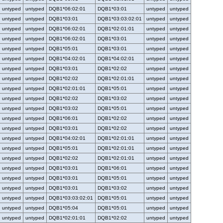
untyped
untyped
DQB1*06:02:01
DQB1*03:01
untyped
untyped
untyped
untyped
DQB1*03:01
DQB1*03:03:02:01
untyped
untyped
untyped
untyped
DQB1*06:02:01
DQB1*02:01:01
untyped
untyped
untyped
untyped
DQB1*06:02:01
DQB1*03:01
untyped
untyped
untyped
untyped
DQB1*05:01
DQB1*03:01
untyped
untyped
untyped
untyped
DQB1*04:02:01
DQB1*04:02:01
untyped
untyped
untyped
untyped
DQB1*03:01
DQB1*02:02
untyped
untyped
untyped
untyped
DQB1*02:02
DQB1*02:01:01
untyped
untyped
untyped
untyped
DQB1*02:01:01
DQB1*05:01
untyped
untyped
untyped
untyped
DQB1*02:02
DQB1*03:02
untyped
untyped
untyped
untyped
DQB1*03:02
DQB1*05:01
untyped
untyped
untyped
untyped
DQB1*06:01
DQB1*02:02
untyped
untyped
untyped
untyped
DQB1*03:01
DQB1*02:02
untyped
untyped
untyped
untyped
DQB1*04:02:01
DQB1*02:01:01
untyped
untyped
untyped
untyped
DQB1*05:01
DQB1*02:01:01
untyped
untyped
untyped
untyped
DQB1*02:02
DQB1*02:01:01
untyped
untyped
untyped
untyped
DQB1*03:01
DQB1*06:01
untyped
untyped
untyped
untyped
DQB1*03:01
DQB1*05:01
untyped
untyped
untyped
untyped
DQB1*03:01
DQB1*03:02
untyped
untyped
untyped
untyped
DQB1*03:03:02:01
DQB1*05:01
untyped
untyped
untyped
untyped
DQB1*05:04
DQB1*05:01
untyped
untyped
untyped
untyped
DQB1*02:01:01
DQB1*02:02
untyped
untyped