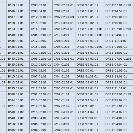
1
B*13:02:01
C*03:03:01
C*06:02:01:01
DRB1*13:01:01
DRB1*07:01:01:01
1
B*46:01:01
C*03:04:01
C*01:02:01
DRB1*01:01:01
DRB1*14:54:01
1
B*07:02:01
C*12:03:01:01
C*07:02:01:03
DRB1*13:01:01
DRB1*15:01:01
1
B*18:01:01
C*15:02:01
C*12:03:01:01
DRB1*13:02:01
DRB1*15:01:01
1
B*13:02:01
C*16:01:01
C*06:02:01:01
DRB1*07:01:01:01
DRB1*07:01:01:01
1
B*38:01:01
C*06:02:01:02
C*12:03:01
DRB1*07:01:01:01
DRB1*04:02:01
1
B*35:02:01
C*12:02:02
C*04:01:01
DRB1*13:01:01
DRB1*11:04:01
1
B*35:01:01
C*16:01:01
C*04:01:01
DRB1*07:01:01:01
DRB1*01:01:01
1
B*49:01:01
C*12:03:01:01
C*07:01:01
DRB1*15:01:01
DRB1*15:01:01
1:01
B*40:02:01
C*05:01:01:02
C*03:04:01:01
DRB1*14:03:01
DRB1*07:01:01:01
1
B*35:03:01
C*12:03:01:01
C*04:01:01
DRB1*15:01:01
DRB1*04:04:01
1:01
B*08:01:01
C*01:02:01
C*07:01:01
DRB1*09:01
DRB1*01:01:01
1
B*15:01:01
C*07:01:01
C*04:01:01
DRB1*11:01:01
DRB1*13:01:01
1:03
B*13:02:01
C*07:02:01
C*06:02:01:01
DRB1*08:03:02
DRB1*13:02:01
1
B*35:02:01
C*12:03:01
C*06:02:01:01
DRB1*13:01:01
DRB1*11:04:01
1
B*08:01:01
C*02:02:02:01
C*07:01:01
DRB1*16:01:01
DRB1*03:01:01:01
1
B*44:03:01
C*15:02:01:01
C*04:01:01
DRB1*14:54:01
DRB1*13:02:01
1:02
B*27:05:02
C*12:02:02
C*02:02:02
DRB1*15:02
DRB1*01:01:01
1
B*40:01:02
C*15:02:01:01
C*03:04:01:01
DRB1*04:04:01
DRB1*04:02:01
1
B*40:01:02
C*03:04:01
C*03:04:01
DRB1*11:04:01
DRB1*04:01:01
1
B*18:01:01
C*06:02:01:01
C*12:03:01
DRB1*16:01:01
DRB1*04:01:01
1
B*35:01:01
C*04:01:01
C*04:01:01
DRB1*01:01:01
DRB1*01:01:01