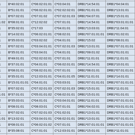
1
B*40:02:01
C*06:02:01:01
C*03:04:01
DRB1*14:54:01
DRB1*04:04:01
1
B*51:01:01
C*06:02:01:01
C*02:02:02:01
DRB1*01:01:01
DRB1*13:01:01
1
B*07:02:01
C*07:01:02
C*07:02:01:03
DRB1*04:07:01
DRB1*15:01:01
1:02
B*08:01:01
C*12:02:02
C*07:01:01
DRB1*14:54:01
DRB1*03:01:01:01
1
B*35:02:01
C*17:03
C*04:01:01
DRB1*13:03:01
DRB1*11:04:01
1
B*14:02:01
C*06:02:01:01
C*08:02:01
DRB1*07:01:01:01
DRB1*01:02:01
1
B*35:03:01
C*03:02:02
C*04:01:01
DRB1*15:02
DRB1*08:01:01
2
B*07:02:01
C*03:04:01:01
C*07:02:01:03
DRB1*13:01:01
DRB1*07:01:01:01
1
B*35:01:01
C*03:04:01
C*04:01:01
DRB1*09:01:02
DRB1*01:01:01
1
B*49:01:01
C*02:02:02:01
C*07:01:01
DRB1*11:01:01
DRB1*11:01:01
1
B*37:01:01
C*04:01:01
C*06:02:01:01
DRB1*14:54:01
DRB1*10:01:01
1
B*08:01:01
C*08:02:01:01
C*07:01:01
DRB1*08:01:01
DRB1*07:01:01:01
1
B*35:01:01
C*12:03:01:01
C*04:01:01:05
DRB1*11:01:01
DRB1*14:01:01
1
B*15:01:01:01
C*04:01:01
C*03:03:01
DRB1*07:01:01:01
DRB1*07:01:01:01
1
B*07:02:01
C*07:02:01:03
C*07:02:01:03
DRB1*15:01:01
DRB1*11:01:01
1:01
B*37:01:01
C*05:01:01:02
C*06:02:01:01
DRB1*15:01:01
DRB1*01:01:01
2
B*35:03:01
C*04:01:01
C*03:04:01:01
DRB1*11:01:01
DRB1*07:01:01:01
1
B*08:01:01
C*08:03:01
C*07:01:01
DRB1*04:02:01
DRB1*03:01:01:01
1
B*07:02:01
C*07:02:01:03
C*01:02:01
DRB1*13:01:01
DRB1*07:01:01:01
1:01
B*13:02:01
C*03:04:01:01
C*06:02:01:01
DRB1*13:01:01
DRB1*07:01:01:01
1
B*08:01:01
C*06:02:01:02
C*07:01:01
DRB1*07:01:01:01
DRB1*07:01:01:01
1
B*35:08:01
C*07:01:01
C*12:03:01:01
DRB1*15:01:01
DRB1*11:01:01