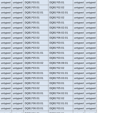
untyped
untyped
DQB1*03:01
DQB1*05:01
untyped
untyped
untyped
untyped
DQB1*05:01
DQB1*02:02
untyped
untyped
untyped
untyped
DQB1*04:02:01
DQB1*06:02:01
untyped
untyped
untyped
untyped
DQB1*03:01
DQB1*02:02
untyped
untyped
untyped
untyped
DQB1*05:01
DQB1*05:01
untyped
untyped
untyped
untyped
DQB1*06:01
DQB1*06:02:01
untyped
untyped
untyped
untyped
DQB1*03:01
DQB1*06:02:01
untyped
untyped
untyped
untyped
DQB1*02:02
DQB1*06:02:01
untyped
untyped
untyped
untyped
DQB1*03:01
DQB1*03:01
untyped
untyped
untyped
untyped
DQB1*03:02
DQB1*05:01
untyped
untyped
untyped
untyped
DQB1*02:01:01
DQB1*03:01
untyped
untyped
untyped
untyped
DQB1*05:01
DQB1*03:01
untyped
untyped
untyped
untyped
DQB1*03:03:02
DQB1*06:09:01
untyped
untyped
untyped
untyped
DQB1*03:01
DQB1*02:02
untyped
untyped
untyped
untyped
DQB1*06:03:01
DQB1*02:01:01
untyped
untyped
untyped
untyped
DQB1*05:03:01
DQB1*05:03:01
untyped
untyped
untyped
untyped
DQB1*02:02
DQB1*03:01
untyped
untyped
untyped
untyped
DQB1*03:02
DQB1*05:01
untyped
untyped
untyped
untyped
DQB1*06:03:01
DQB1*04:02:01
untyped
untyped
untyped
untyped
DQB1*05:01
DQB1*02:02
untyped
untyped
untyped
untyped
DQB1*06:03:01
DQB1*02:01:01
untyped
untyped
untyped
untyped
DQB1*06:03:01
DQB1*03:01
untyped
untyped