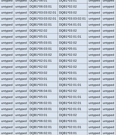
untyped
untyped
DQB1*06:01
DQB1*03:01
untyped
untyped
untyped
untyped
DQB1*06:03:01
DQB1*02:02
untyped
untyped
untyped
untyped
DQB1*03:03:02:01
DQB1*03:02
untyped
untyped
untyped
untyped
DQB1*03:03:02:01
DQB1*03:03:02:01
untyped
untyped
untyped
untyped
DQB1*06:02:01
DQB1*04:01:01
untyped
untyped
untyped
untyped
DQB1*02:02
DQB1*03:02
untyped
untyped
untyped
untyped
DQB1*05:01
DQB1*02:01:01
untyped
untyped
untyped
untyped
DQB1*05:03:01
DQB1*02:02
untyped
untyped
untyped
untyped
DQB1*06:03:01
DQB1*05:01
untyped
untyped
untyped
untyped
DQB1*03:03:02
DQB1*02:02
untyped
untyped
untyped
untyped
DQB1*02:01:01
DQB1*02:02
untyped
untyped
untyped
untyped
DQB1*02:02
DQB1*02:02
untyped
untyped
untyped
untyped
DQB1*03:02
DQB1*03:01
untyped
untyped
untyped
untyped
DQB1*03:01
DQB1*05:01
untyped
untyped
untyped
untyped
DQB1*03:01
DQB1*02:01:01
untyped
untyped
untyped
untyped
DQB1*06:04:01
DQB1*02:02
untyped
untyped
untyped
untyped
DQB1*05:01
DQB1*02:01:01
untyped
untyped
untyped
untyped
DQB1*06:02:01
DQB1*04:02:01
untyped
untyped
untyped
untyped
DQB1*06:03:01
DQB1*02:01:01
untyped
untyped
untyped
untyped
DQB1*03:01
DQB1*03:02
untyped
untyped
untyped
untyped
DQB1*06:02:01
DQB1*03:01
untyped
untyped
untyped
untyped
DQB1*06:02:01
DQB1*02:01:01
untyped
untyped
untyped
untyped
DQB1*06:02:01
DQB1*03:01
untyped
untyped