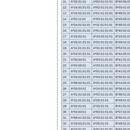
11
A*32:01:01
A*02:01:01:01
B*40:06:0
12
A*24:02:01:01
A*02:01:01:01
B*55:01:0
13
A*24:02:01:01
A*01:01:01:01
B*48:01:0
14
A*02:11:01
A*03:01:01:01
B*40:06:0
15
A*24:02:01:01
A*11:01:01:01
B*48:01:0
16
A*02:01:01:01
A*01:01:01:01
B*44:02:0
17
A*24:02:01
A*24:02:01:01
B*18:01:0
18
A*29:01:01:01
A*02:01:01:01
B*49:01:0
19
A*11:01:01:01
A*31:01:02:01
B*52:01:0
20
A*02:01:01:01
A*02:01:01:01
B*44:05:0
21
A*30:04:01
A*03:01:01:01
B*41:01:0
22
A*02:06:01
A*03:01:01:01
B*51:01:0
23
A*02:01:01:01
A*01:01:01:01
B*41:01:0
24
A*24:02:01:01
A*03:01:01:01
B*40:01:0
25
A*68:02:01:01
A*01:01:01:01
B*14:02:0
26
A*33:03:01
A*24:02:01:01
B*58:01:0
27
A*31:01:02:01
A*02:01:01:01
B*58:01:0
28
A*11:01:01:01
A*26:01:01
B*49:01:0
29
A*32:01:01
A*26:01:01
B*41:01:0
30
A*33:03:01
A*03:01:01:01
B*07:02:0
31
A*68:01:02:01
A*03:01:01:01
B*50:01:0
32
A*24:02:01:01
A*26:01:01
B*48:01:0
33
A*23:01:01
A*02:01:01:01
B*44:03:0