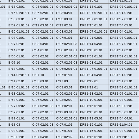
1
B*35:01:01
C*06:02:01:01
C*04:01:01
DRB1*15:02
DRB1*11:01:01
1:01
B*13:02:01
C*03:04:01:01
C*06:02:01:01
DRB1*13:01:01
DRB1*07:01:01:01
1
B*15:01:01:01
C*06:02:01:01
C*03:03:01
DRB1*07:01:01:01
DRB1*04:01:01
1
B*35:03:01
C*06:02:01:01
C*03:03:01
DRB1*07:01:01:01
DRB1*07:01:01:01
1
B*52:01:01:02
C*12:03:01:01
C*12:02:02
DRB1*15:01:01
DRB1*04:05:01
1
B*15:01:01:01
C*06:02:01:01
C*03:03:01
DRB1*07:01:01:01
DRB1*04:01:01
1
B*08:01:01
C*08:02:01:01
C*07:01:01
DRB1*01:02:01
DRB1*03:01:01:01
1
B*07:02:01
C*03:03:01
C*07:02:01:03
DRB1*14:04:01
DRB1*07:01:01:01
1
B*14:02:01
C*04:01:01
C*08:02:01:01
DRB1*13:01:01
DRB1*01:02:01
1
B*50:01:01
C*03:02:02
C*06:02:01:02
DRB1*09:01:02
DRB1*07:01:01:01
2
B*07:10
C*01:02:01
C*07:02:01:03
DRB1*03:01:01
DRB1*07:01:01:01
1
B*13:02:01
C*06:02:01:01
C*06:02:01:01
DRB1*07:01:01:01
DRB1*07:01:01:01
1
B*44:02:01:01
C*07:18
C*07:01:01
DRB1*04:04:01
DRB1*04:01:01
1
B*41:02:01
C*03:03:01
C*17:03
DRB1*12:01
DRB1*01:01:01
1:01
B*15:01:01:01
C*03:03:01
C*03:03:01
DRB1*12:01
DRB1*03:01:01:01
1
B*13:02:01
C*07:01:01
C*06:02:01:01
DRB1*13:02:01
DRB1*07:01:01:01
1
B*58:01:01
C*06:02:01:01
C*03:02:02
DRB1*10:01:01
DRB1*03:01:01
1
B*27:05:02
C*07:02:01:03
C*01:02:01
DRB1*15:01:01
DRB1*08:01:01
1
B*39:01:01
C*07:02:01:03
C*12:03:01:01
DRB1*13:01:01
DRB1*03:01:01:01
1
B*37:01:01
C*07:02:01
C*06:02:01:01
DRB1*13:05:01
DRB1*04:04:01
1
B*18:03
C*07:02:01:03
C*07:01:01
DRB1*15:01:01
DRB1*11:04:01
1
B*08:01:01
C*07:02:01:03
C*07:01:01
DRB1*15:01:01
DRB1*03:01:01:01
B*58:01:01
C*07:04:01
C*03:02:02
DRB1*15:01:01
DRB1*11:01:01