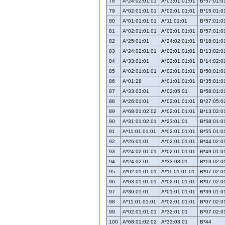
78
A*24:02:01:01
A*03:01:01:01
B*57:01:0
79
A*02:01:01:01
A*02:01:01:01
B*15:01:0
80
A*01:01:01:01
A*11:01:01
B*57:01:0
81
A*02:01:01:01
A*02:01:01:01
B*57:01:0
82
A*25:01:01
A*24:02:01:01
B*18:01:0
83
A*24:02:01:01
A*02:01:01:01
B*13:02:0
84
A*33:01:01
A*02:01:01:01
B*14:02:0
85
A*02:01:01:01
A*02:01:01:01
B*50:01:0
86
A*01:28
A*01:01:01:01
B*35:01:0
87
A*33:03:01
A*02:05:01
B*58:01:0
88
A*26:01:01
A*02:01:01:01
B*27:05:0
89
A*68:01:02:02
A*02:01:01:01
B*13:02:0
90
A*31:01:02:01
A*23:01:01
B*58:01:0
91
A*11:01:01:01
A*02:01:01:01
B*55:01:0
92
A*26:01:01
A*02:01:01:01
B*44:02:0
93
A*24:02:01:01
A*02:01:01:01
B*49:01:0
94
A*24:02:01
A*33:03:01
B*13:02:0
95
A*02:01:01:01
A*11:01:01:01
B*07:02:0
96
A*03:01:01:01
A*02:01:01:01
B*07:02:0
97
A*30:01:01
A*01:01:01:01
B*39:01:0
98
A*11:01:01:01
A*02:01:01:01
B*07:02:0
99
A*02:01:01:01
A*32:01:01
B*07:02:0
100
A*68:01:02:02
A*33:03:01
B*44