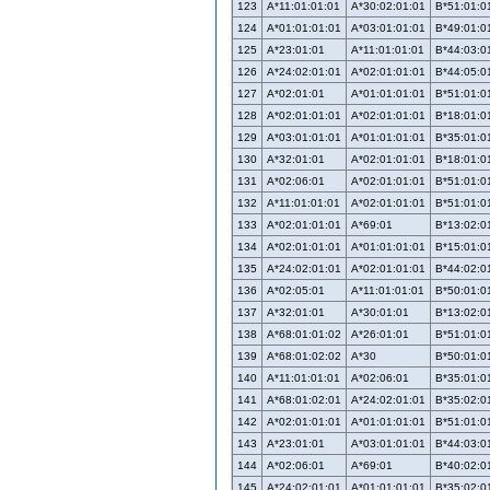
123
A*11:01:01:01
A*30:02:01:01
B*51:01:0
124
A*01:01:01:01
A*03:01:01:01
B*49:01:0
125
A*23:01:01
A*11:01:01:01
B*44:03:0
126
A*24:02:01:01
A*02:01:01:01
B*44:05:0
127
A*02:01:01
A*01:01:01:01
B*51:01:0
128
A*02:01:01:01
A*02:01:01:01
B*18:01:0
129
A*03:01:01:01
A*01:01:01:01
B*35:01:0
130
A*32:01:01
A*02:01:01:01
B*18:01:0
131
A*02:06:01
A*02:01:01:01
B*51:01:0
132
A*11:01:01:01
A*02:01:01:01
B*51:01:0
133
A*02:01:01:01
A*69:01
B*13:02:0
134
A*02:01:01:01
A*01:01:01:01
B*15:01:0
135
A*24:02:01:01
A*02:01:01:01
B*44:02:0
136
A*02:05:01
A*11:01:01:01
B*50:01:0
137
A*32:01:01
A*30:01:01
B*13:02:0
138
A*68:01:01:02
A*26:01:01
B*51:01:0
139
A*68:01:02:02
A*30
B*50:01:0
140
A*11:01:01:01
A*02:06:01
B*35:01:0
141
A*68:01:02:01
A*24:02:01:01
B*35:02:0
142
A*02:01:01:01
A*01:01:01:01
B*51:01:0
143
A*23:01:01
A*03:01:01:01
B*44:03:0
144
A*02:06:01
A*69:01
B*40:02:0
145
A*24:02:01:01
A*01:01:01:01
B*35:02:0