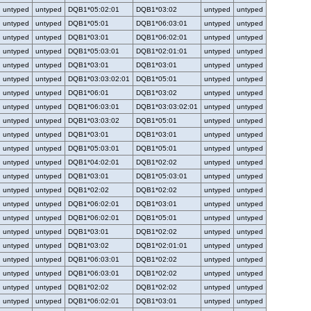
untyped
untyped
DQB1*05:02:01
DQB1*03:02
untyped
untyped
untyped
untyped
DQB1*05:01
DQB1*06:03:01
untyped
untyped
untyped
untyped
DQB1*03:01
DQB1*06:02:01
untyped
untyped
untyped
untyped
DQB1*05:03:01
DQB1*02:01:01
untyped
untyped
untyped
untyped
DQB1*03:01
DQB1*03:01
untyped
untyped
untyped
untyped
DQB1*03:03:02:01
DQB1*05:01
untyped
untyped
untyped
untyped
DQB1*06:01
DQB1*03:02
untyped
untyped
untyped
untyped
DQB1*06:03:01
DQB1*03:03:02:01
untyped
untyped
untyped
untyped
DQB1*03:03:02
DQB1*05:01
untyped
untyped
untyped
untyped
DQB1*03:01
DQB1*03:01
untyped
untyped
untyped
untyped
DQB1*05:03:01
DQB1*05:01
untyped
untyped
untyped
untyped
DQB1*04:02:01
DQB1*02:02
untyped
untyped
untyped
untyped
DQB1*03:01
DQB1*05:03:01
untyped
untyped
untyped
untyped
DQB1*02:02
DQB1*02:02
untyped
untyped
untyped
untyped
DQB1*06:02:01
DQB1*03:01
untyped
untyped
untyped
untyped
DQB1*06:02:01
DQB1*05:01
untyped
untyped
untyped
untyped
DQB1*03:01
DQB1*02:02
untyped
untyped
untyped
untyped
DQB1*03:02
DQB1*02:01:01
untyped
untyped
untyped
untyped
DQB1*06:03:01
DQB1*02:02
untyped
untyped
untyped
untyped
DQB1*06:03:01
DQB1*02:02
untyped
untyped
untyped
untyped
DQB1*02:02
DQB1*02:02
untyped
untyped
untyped
untyped
DQB1*06:02:01
DQB1*03:01
untyped
untyped