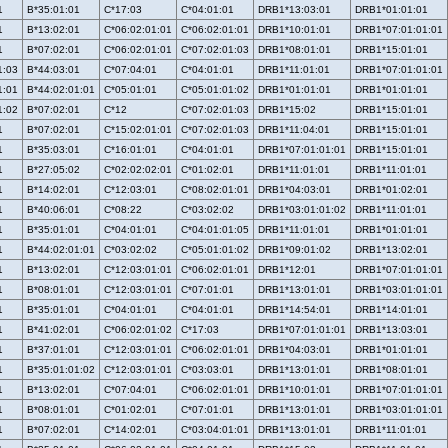
1
B*35:01:01
C*17:03
C*04:01:01
DRB1*13:03:01
DRB1*01:01:01
1
B*13:02:01
C*06:02:01:01
C*06:02:01:01
DRB1*10:01:01
DRB1*07:01:01:01
1
B*07:02:01
C*06:02:01:01
C*07:02:01:03
DRB1*08:01:01
DRB1*15:01:01
1:03
B*44:03:01
C*07:04:01
C*04:01:01
DRB1*11:01:01
DRB1*07:01:01:01
1:01
B*44:02:01:01
C*05:01:01
C*05:01:01:02
DRB1*01:01:01
DRB1*01:01:01
1:02
B*07:02:01
C*12
C*07:02:01:03
DRB1*15:02
DRB1*15:01:01
1
B*07:02:01
C*15:02:01:01
C*07:02:01:03
DRB1*11:04:01
DRB1*15:01:01
1
B*35:03:01
C*16:01:01
C*04:01:01
DRB1*07:01:01:01
DRB1*15:01:01
1
B*27:05:02
C*02:02:02:01
C*01:02:01
DRB1*11:01:01
DRB1*11:01:01
1
B*14:02:01
C*12:03:01
C*08:02:01:01
DRB1*04:03:01
DRB1*01:02:01
1
B*40:06:01
C*08:22
C*03:02:02
DRB1*03:01:01:02
DRB1*11:01:01
1
B*35:01:01
C*04:01:01
C*04:01:01:05
DRB1*11:01:01
DRB1*01:01:01
1
B*44:02:01:01
C*03:02:02
C*05:01:01:02
DRB1*09:01:02
DRB1*13:02:01
1
B*13:02:01
C*12:03:01:01
C*06:02:01:01
DRB1*12:01
DRB1*07:01:01:01
1
B*08:01:01
C*12:03:01:01
C*07:01:01
DRB1*13:01:01
DRB1*03:01:01:01
1
B*35:01:01
C*04:01:01
C*04:01:01
DRB1*14:54:01
DRB1*14:01:01
1
B*41:02:01
C*06:02:01:02
C*17:03
DRB1*07:01:01:01
DRB1*13:03:01
1
B*37:01:01
C*12:03:01:01
C*06:02:01:01
DRB1*04:03:01
DRB1*01:01:01
1
B*35:01:01:02
C*12:03:01:01
C*03:03:01
DRB1*13:01:01
DRB1*08:01:01
1
B*13:02:01
C*07:04:01
C*06:02:01:01
DRB1*10:01:01
DRB1*07:01:01:01
1
B*08:01:01
C*01:02:01
C*07:01:01
DRB1*13:01:01
DRB1*03:01:01:01
1
B*07:02:01
C*14:02:01
C*03:04:01:01
DRB1*13:01:01
DRB1*11:01:01