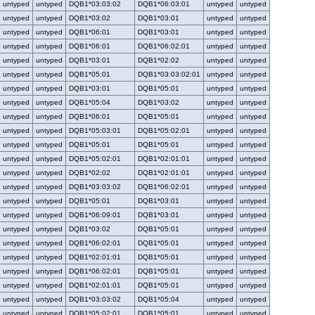
untyped
untyped
DQB1*03:03:02
DQB1*06:03:01
untyped
untyped
untyped
untyped
DQB1*03:02
DQB1*03:01
untyped
untyped
untyped
untyped
DQB1*06:01
DQB1*03:01
untyped
untyped
untyped
untyped
DQB1*06:01
DQB1*06:02:01
untyped
untyped
untyped
untyped
DQB1*03:01
DQB1*02:02
untyped
untyped
untyped
untyped
DQB1*05:01
DQB1*03:03:02:01
untyped
untyped
untyped
untyped
DQB1*03:01
DQB1*05:01
untyped
untyped
untyped
untyped
DQB1*05:04
DQB1*03:02
untyped
untyped
untyped
untyped
DQB1*06:01
DQB1*05:01
untyped
untyped
untyped
untyped
DQB1*05:03:01
DQB1*05:02:01
untyped
untyped
untyped
untyped
DQB1*05:01
DQB1*05:01
untyped
untyped
untyped
untyped
DQB1*05:02:01
DQB1*02:01:01
untyped
untyped
untyped
untyped
DQB1*02:02
DQB1*02:01:01
untyped
untyped
untyped
untyped
DQB1*03:03:02
DQB1*06:02:01
untyped
untyped
untyped
untyped
DQB1*05:01
DQB1*03:01
untyped
untyped
untyped
untyped
DQB1*06:09:01
DQB1*03:01
untyped
untyped
untyped
untyped
DQB1*03:02
DQB1*05:01
untyped
untyped
untyped
untyped
DQB1*06:02:01
DQB1*05:01
untyped
untyped
untyped
untyped
DQB1*02:01:01
DQB1*05:01
untyped
untyped
untyped
untyped
DQB1*06:02:01
DQB1*05:01
untyped
untyped
untyped
untyped
DQB1*02:01:01
DQB1*05:01
untyped
untyped
untyped
untyped
DQB1*03:03:02
DQB1*05:04
untyped
untyped
untyped
untyped
DQB1*05:02:01
DQB1*05:01
untyped
untyped