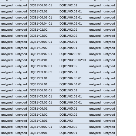
untyped
untyped
DQB1*06:03:01
DQB1*02:02
untyped
untyped
untyped
untyped
DQB1*05:01
DQB1*05:02:01
untyped
untyped
untyped
untyped
DQB1*06:03:01
DQB1*06:02:01
untyped
untyped
untyped
untyped
DQB1*06:04:01
DQB1*06:02:01
untyped
untyped
untyped
untyped
DQB1*02:02
DQB1*02:02
untyped
untyped
untyped
untyped
DQB1*02:02
DQB1*03:02
untyped
untyped
untyped
untyped
DQB1*06:03:01
DQB1*03:01
untyped
untyped
untyped
untyped
DQB1*02:02
DQB1*05:01
untyped
untyped
untyped
untyped
DQB1*06:02:01
DQB1*06:02:01
untyped
untyped
untyped
untyped
DQB1*03:01
DQB1*03:03:02:01
untyped
untyped
untyped
untyped
DQB1*06:02:01
DQB1*03:02
untyped
untyped
untyped
untyped
DQB1*03:03:02
DQB1*05:01
untyped
untyped
untyped
untyped
DQB1*03:01
DQB1*06:03:01
untyped
untyped
untyped
untyped
DQB1*06:01
DQB1*06:04:01
untyped
untyped
untyped
untyped
DQB1*06:03:01
DQB1*03:01
untyped
untyped
untyped
untyped
DQB1*05:02:01
DQB1*02:01:01
untyped
untyped
untyped
untyped
DQB1*05:02:01
DQB1*06:09:01
untyped
untyped
untyped
untyped
DQB1*06:01
DQB1*05:01
untyped
untyped
untyped
untyped
DQB1*03:02
DQB1*03:02
untyped
untyped
untyped
untyped
DQB1*03:01
DQB1*03
untyped
untyped
untyped
untyped
DQB1*05:02:01
DQB1*03:02
untyped
untyped
untyped
untyped
DQB1*05:01
DQB1*05:01
untyped
untyped