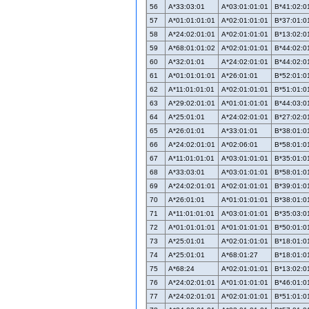
56
A*33:03:01
A*03:01:01:01
B*41:02:0
57
A*01:01:01:01
A*02:01:01:01
B*37:01:0
58
A*24:02:01:01
A*02:01:01:01
B*13:02:0
59
A*68:01:01:02
A*02:01:01:01
B*44:02:0
60
A*32:01:01
A*24:02:01:01
B*44:02:0
61
A*01:01:01:01
A*26:01:01
B*52:01:0
62
A*11:01:01:01
A*02:01:01:01
B*51:01:0
63
A*29:02:01:01
A*01:01:01:01
B*44:03:0
64
A*25:01:01
A*24:02:01:01
B*27:02:0
65
A*26:01:01
A*33:01:01
B*38:01:0
66
A*24:02:01:01
A*02:06:01
B*58:01:0
67
A*11:01:01:01
A*03:01:01:01
B*35:01:0
68
A*33:03:01
A*03:01:01:01
B*58:01:0
69
A*24:02:01:01
A*02:01:01:01
B*39:01:0
70
A*26:01:01
A*01:01:01:01
B*38:01:0
71
A*11:01:01:01
A*03:01:01:01
B*35:03:0
72
A*01:01:01:01
A*01:01:01:01
B*50:01:0
73
A*25:01:01
A*02:01:01:01
B*18:01:0
74
A*25:01:01
A*68:01:27
B*18:01:0
75
A*68:24
A*02:01:01:01
B*13:02:0
76
A*24:02:01:01
A*01:01:01:01
B*46:01:0
77
A*24:02:01:01
A*02:01:01:01
B*51:01:0