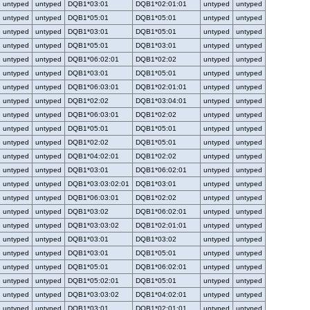
untyped
untyped
DQB1*03:01
DQB1*02:01:01
untyped
untyped
untyped
untyped
DQB1*05:01
DQB1*05:01
untyped
untyped
untyped
untyped
DQB1*03:01
DQB1*05:01
untyped
untyped
untyped
untyped
DQB1*05:01
DQB1*03:01
untyped
untyped
untyped
untyped
DQB1*06:02:01
DQB1*02:02
untyped
untyped
untyped
untyped
DQB1*03:01
DQB1*05:01
untyped
untyped
untyped
untyped
DQB1*06:03:01
DQB1*02:01:01
untyped
untyped
untyped
untyped
DQB1*02:02
DQB1*03:04:01
untyped
untyped
untyped
untyped
DQB1*06:03:01
DQB1*02:02
untyped
untyped
untyped
untyped
DQB1*05:01
DQB1*05:01
untyped
untyped
untyped
untyped
DQB1*02:02
DQB1*05:01
untyped
untyped
untyped
untyped
DQB1*04:02:01
DQB1*02:02
untyped
untyped
untyped
untyped
DQB1*03:01
DQB1*06:02:01
untyped
untyped
untyped
untyped
DQB1*03:03:02:01
DQB1*03:01
untyped
untyped
untyped
untyped
DQB1*06:03:01
DQB1*02:02
untyped
untyped
untyped
untyped
DQB1*03:02
DQB1*06:02:01
untyped
untyped
untyped
untyped
DQB1*03:03:02
DQB1*02:01:01
untyped
untyped
untyped
untyped
DQB1*03:01
DQB1*03:02
untyped
untyped
untyped
untyped
DQB1*03:01
DQB1*05:01
untyped
untyped
untyped
untyped
DQB1*05:01
DQB1*06:02:01
untyped
untyped
untyped
untyped
DQB1*05:02:01
DQB1*05:01
untyped
untyped
untyped
untyped
DQB1*03:03:02
DQB1*04:02:01
untyped
untyped
untyped
untyped
DQB1*03:01
DQB1*02:01:01
untyped
untyped