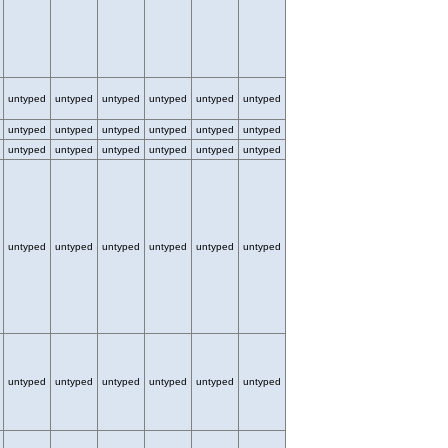
untyped
untyped
untyped
untyped
untyped
untyped
untyped
untyped
untyped
untyped
untyped
untyped
untyped
untyped
untyped
untyped
untyped
untyped
untyped
untyped
untyped
untyped
untyped
untyped
untyped
untyped
untyped
untyped
untyped
untyped