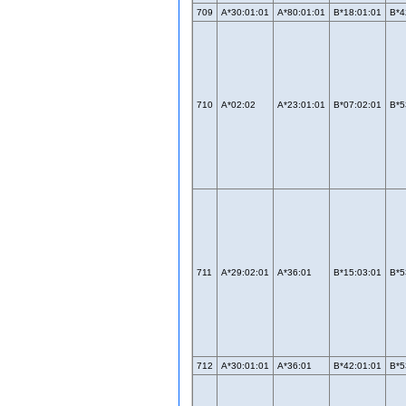
709
A*30:01:01
A*80:01:01
B*18:01:01
B*4
710
A*02:02
A*23:01:01
B*07:02:01
B*5
711
A*29:02:01
A*36:01
B*15:03:01
B*5
712
A*30:01:01
A*36:01
B*42:01:01
B*5