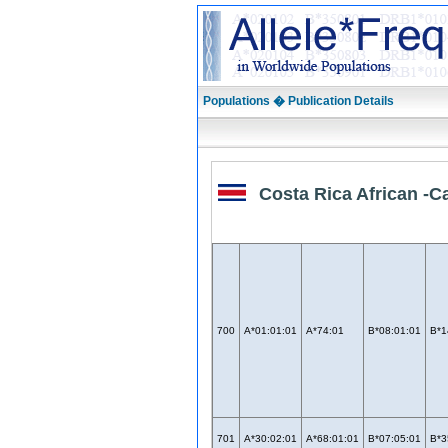
Populations � Publication Details
Costa Rica African -C
700
A*01:01:01
A*74:01
B*08:01:01
B*1
701
A*30:02:01
A*68:01:01
B*07:05:01
B*3