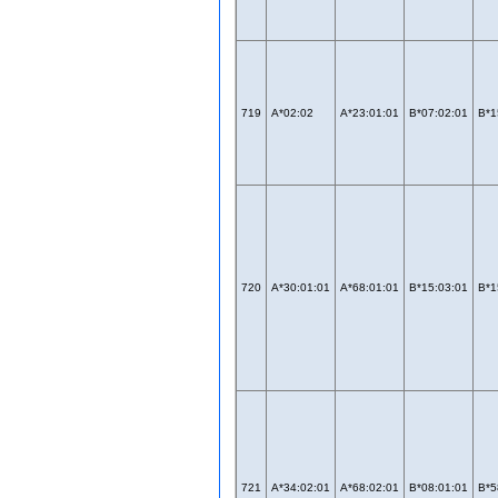
719
A*02:02
A*23:01:01
B*07:02:01
B*1
720
A*30:01:01
A*68:01:01
B*15:03:01
B*1
721
A*34:02:01
A*68:02:01
B*08:01:01
B*5