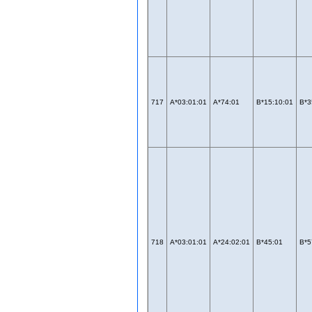
717
A*03:01:01
A*74:01
B*15:10:01
B*3
718
A*03:01:01
A*24:02:01
B*45:01
B*5