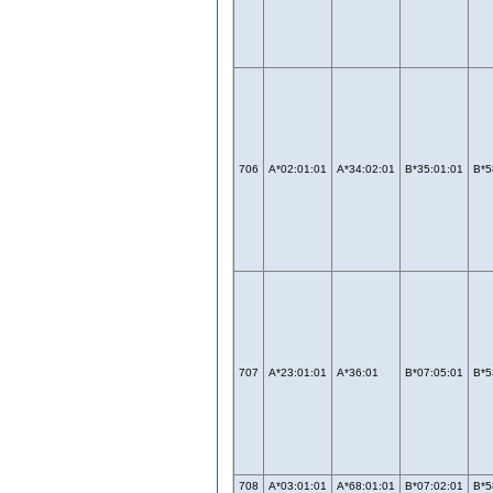
706
A*02:01:01
A*34:02:01
B*35:01:01
B*5
707
A*23:01:01
A*36:01
B*07:05:01
B*5
708
A*03:01:01
A*68:01:01
B*07:02:01
B*5