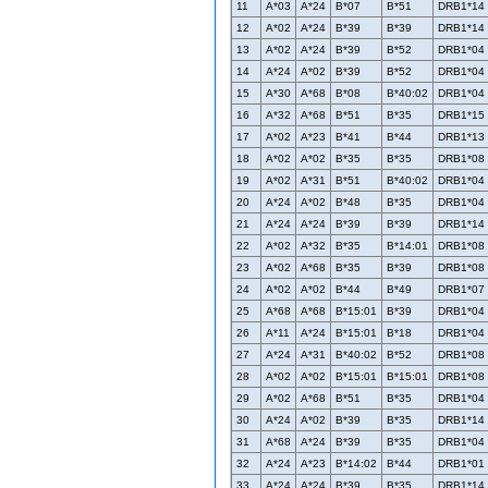
11
A*03
A*24
B*07
B*51
DRB1*14
12
A*02
A*24
B*39
B*39
DRB1*14
13
A*02
A*24
B*39
B*52
DRB1*04
14
A*24
A*02
B*39
B*52
DRB1*04
15
A*30
A*68
B*08
B*40:02
DRB1*04
16
A*32
A*68
B*51
B*35
DRB1*15
17
A*02
A*23
B*41
B*44
DRB1*13
18
A*02
A*02
B*35
B*35
DRB1*08
19
A*02
A*31
B*51
B*40:02
DRB1*04
20
A*24
A*02
B*48
B*35
DRB1*04
21
A*24
A*24
B*39
B*39
DRB1*14
22
A*02
A*32
B*35
B*14:01
DRB1*08
23
A*02
A*68
B*35
B*39
DRB1*08
24
A*02
A*02
B*44
B*49
DRB1*07
25
A*68
A*68
B*15:01
B*39
DRB1*04
26
A*11
A*24
B*15:01
B*18
DRB1*04
27
A*24
A*31
B*40:02
B*52
DRB1*08
28
A*02
A*02
B*15:01
B*15:01
DRB1*08
29
A*02
A*68
B*51
B*35
DRB1*04
30
A*24
A*02
B*39
B*35
DRB1*14
31
A*68
A*24
B*39
B*35
DRB1*04
32
A*24
A*23
B*14:02
B*44
DRB1*01
33
A*24
A*24
B*39
B*35
DRB1*14