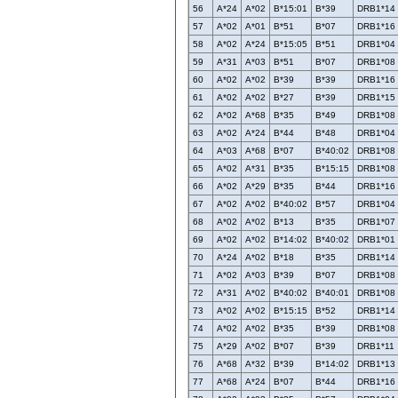
56
A*24
A*02
B*15:01
B*39
DRB1*14
57
A*02
A*01
B*51
B*07
DRB1*16
58
A*02
A*24
B*15:05
B*51
DRB1*04
59
A*31
A*03
B*51
B*07
DRB1*08
60
A*02
A*02
B*39
B*39
DRB1*16
61
A*02
A*02
B*27
B*39
DRB1*15
62
A*02
A*68
B*35
B*49
DRB1*08
63
A*02
A*24
B*44
B*48
DRB1*04
64
A*03
A*68
B*07
B*40:02
DRB1*08
65
A*02
A*31
B*35
B*15:15
DRB1*08
66
A*02
A*29
B*35
B*44
DRB1*16
67
A*02
A*02
B*40:02
B*57
DRB1*04
68
A*02
A*02
B*13
B*35
DRB1*07
69
A*02
A*02
B*14:02
B*40:02
DRB1*01
70
A*24
A*02
B*18
B*35
DRB1*14
71
A*02
A*03
B*39
B*07
DRB1*08
72
A*31
A*02
B*40:02
B*40:01
DRB1*08
73
A*02
A*02
B*15:15
B*52
DRB1*14
74
A*02
A*02
B*35
B*39
DRB1*08
75
A*29
A*02
B*07
B*39
DRB1*11
76
A*68
A*32
B*39
B*14:02
DRB1*13
77
A*68
A*24
B*07
B*44
DRB1*16