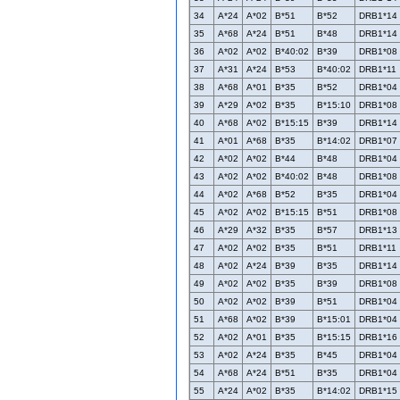
34
A*24
A*02
B*51
B*52
DRB1*14
35
A*68
A*24
B*51
B*48
DRB1*14
36
A*02
A*02
B*40:02
B*39
DRB1*08
37
A*31
A*24
B*53
B*40:02
DRB1*11
38
A*68
A*01
B*35
B*52
DRB1*04
39
A*29
A*02
B*35
B*15:10
DRB1*08
40
A*68
A*02
B*15:15
B*39
DRB1*14
41
A*01
A*68
B*35
B*14:02
DRB1*07
42
A*02
A*02
B*44
B*48
DRB1*04
43
A*02
A*02
B*40:02
B*48
DRB1*08
44
A*02
A*68
B*52
B*35
DRB1*04
45
A*02
A*02
B*15:15
B*51
DRB1*08
46
A*29
A*32
B*35
B*57
DRB1*13
47
A*02
A*02
B*35
B*51
DRB1*11
48
A*02
A*24
B*39
B*35
DRB1*14
49
A*02
A*02
B*35
B*39
DRB1*08
50
A*02
A*02
B*39
B*51
DRB1*04
51
A*68
A*02
B*39
B*15:01
DRB1*04
52
A*02
A*01
B*35
B*15:15
DRB1*16
53
A*02
A*24
B*35
B*45
DRB1*04
54
A*68
A*24
B*51
B*35
DRB1*04
55
A*24
A*02
B*35
B*14:02
DRB1*15