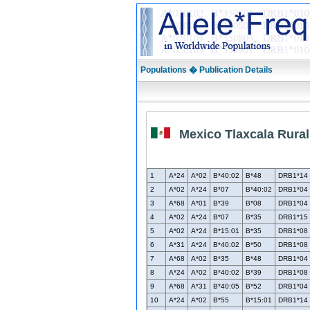
Populations � Publication Details
Mexico Tlaxcala Rural
1
A*24
A*02
B*40:02
B*48
DRB1*14
2
A*02
A*24
B*07
B*40:02
DRB1*04
3
A*68
A*01
B*39
B*08
DRB1*04
4
A*02
A*24
B*07
B*35
DRB1*15
5
A*02
A*24
B*15:01
B*35
DRB1*08
6
A*31
A*24
B*40:02
B*50
DRB1*08
7
A*68
A*02
B*35
B*48
DRB1*04
8
A*24
A*02
B*40:02
B*39
DRB1*08
9
A*68
A*31
B*40:05
B*52
DRB1*04
10
A*24
A*02
B*55
B*15:01
DRB1*14